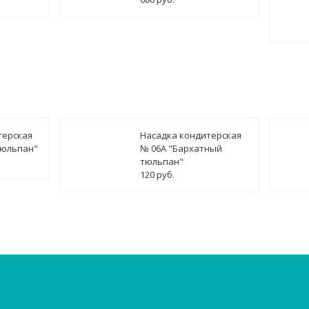
терская
Насадка кондитерская
тюльпан"
№ 06А "Бархатный
тюльпан"
120 руб.