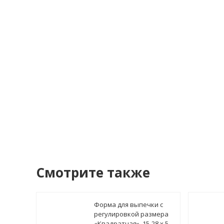
Теле
Я со
У
Смотрите также
Форма для выпечки с
регулировкой размера
«Квадратная», 15-28 х 5