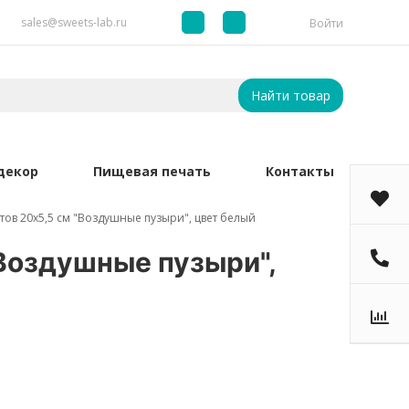
sales@sweets-lab.ru
Войти
Найти товар
декор
Пищевая печать
Контакты
ов 20х5,5 см "Воздушные пузыри", цвет белый
Воздушные пузыри",