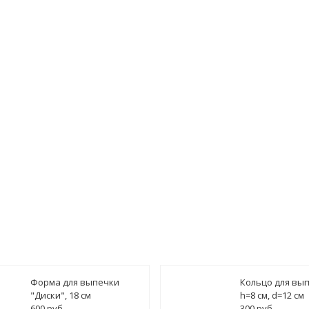
фон
*
гласен(а) на
обработку персональных данных
ведомить о поступлении
Форма для выпечки
Кольцо для вы
"Диски", 18 см
h=8 см, d=12 см
600 руб.
300 руб.