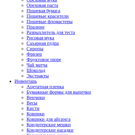
Ореховая паста
Пищевая бумага
Пищевые красители
Пищевые фломастеры
Пралине
Разрыхлитель для теста
Рисовая мука
Сахарная пудра
Сиропы
Фризер
Фруктовое пюре
Чай матча
Шоколад
Экстракты
Инвентарь
Ацетатная пленка
Бумажные формы для выпечки
Венчики
Весы
Кисти
Коврики
Коврики для айсинга
Кондитерские мешки
Кондитерские насадки