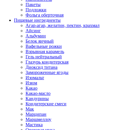
Пакеты
Подложки
Фольга оберточная
Пищевые ингредиенты
Агар-агар, желатин, пектин, крахмал
Айсинг
Альбумин
Белок яичный
Вафельные рожки
Взрывная карамель
Гель нейтральный
Глазурь кондитерская
Диоксид титана
Замороженные ягоды
Изомальт
Изюм
Какао
Какао-масло
Кандурины
Кондитерские смеси
Мак
Марципан
Маршмеллоу
Мастика
Ореховая мука