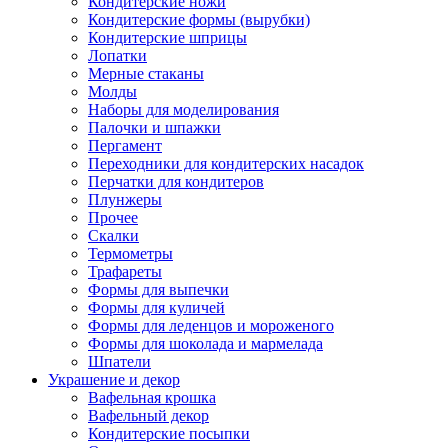
Кондитерские ножи
Кондитерские формы (вырубки)
Кондитерские шприцы
Лопатки
Мерные стаканы
Молды
Наборы для моделирования
Палочки и шпажки
Пергамент
Переходники для кондитерских насадок
Перчатки для кондитеров
Плунжеры
Прочее
Скалки
Термометры
Трафареты
Формы для выпечки
Формы для куличей
Формы для леденцов и мороженого
Формы для шоколада и мармелада
Шпатели
Украшение и декор
Вафельная крошка
Вафельный декор
Кондитерские посыпки