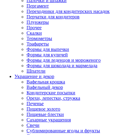
Палочки и шпажки
Пергамент
Переходники для кондитерских насадок
Перчатки для кондитеров
Плунжеры
Прочее
Скалки
Термометры
Трафареты
Формы для выпечки
Формы для куличей
Формы для леденцов и мороженого
Формы для шоколада и мармелада
Шпатели
Украшение и декор
Вафельная крошка
Вафельный декор
Кондитерские посыпки
Орехи, лепестки, стружка
Печенье
Пищевое золото
Пищевые блестки
Сахарные украшения
Свечи
Сублимированные ягоды и фрукты