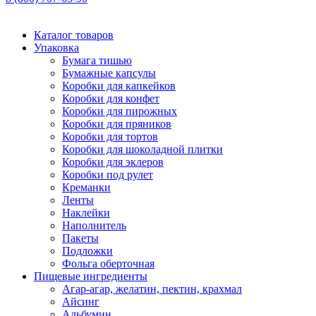
Каталог товаров
Упаковка
Бумага тишью
Бумажные капсулы
Коробки для капкейков
Коробки для конфет
Коробки для пирожных
Коробки для пряников
Коробки для тортов
Коробки для шоколадной плитки
Коробки для эклеров
Коробки под рулет
Креманки
Ленты
Наклейки
Наполнитель
Пакеты
Подложки
Фольга оберточная
Пищевые ингредиенты
Агар-агар, желатин, пектин, крахмал
Айсинг
Альбумин