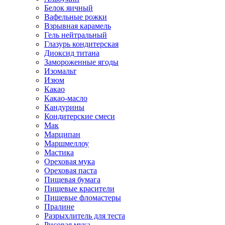
Белок яичный
Вафельные рожки
Взрывная карамель
Гель нейтральный
Глазурь кондитерская
Диоксид титана
Замороженные ягоды
Изомальт
Изюм
Какао
Какао-масло
Кандурины
Кондитерские смеси
Мак
Марципан
Маршмеллоу
Мастика
Ореховая мука
Ореховая паста
Пищевая бумага
Пищевые красители
Пищевые фломастеры
Пралине
Разрыхлитель для теста
Рисовая мука