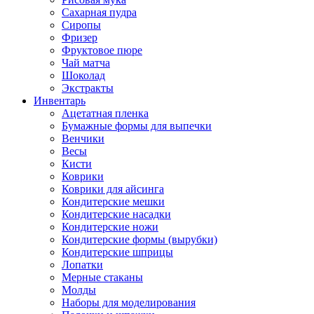
Сахарная пудра
Сиропы
Фризер
Фруктовое пюре
Чай матча
Шоколад
Экстракты
Инвентарь
Ацетатная пленка
Бумажные формы для выпечки
Венчики
Весы
Кисти
Коврики
Коврики для айсинга
Кондитерские мешки
Кондитерские насадки
Кондитерские ножи
Кондитерские формы (вырубки)
Кондитерские шприцы
Лопатки
Мерные стаканы
Молды
Наборы для моделирования