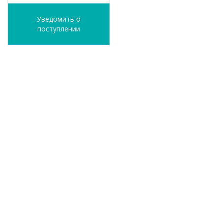
Уведомить о
поступлении
ФИО
*
E-Mail
*
Телефон
*
Я согласен(а) на
обработку персональных
данных
Уведомить о поступлении