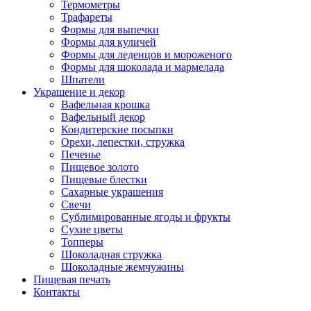
Термометры
Трафареты
Формы для выпечки
Формы для куличей
Формы для леденцов и мороженого
Формы для шоколада и мармелада
Шпатели
Украшение и декор
Вафельная крошка
Вафельный декор
Кондитерские посыпки
Орехи, лепестки, стружка
Печенье
Пищевое золото
Пищевые блестки
Сахарные украшения
Свечи
Сублимированные ягоды и фрукты
Сухие цветы
Топперы
Шоколадная стружка
Шоколадные жемчужины
Пищевая печать
Контакты