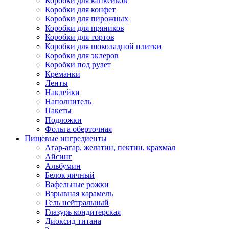
Коробки для капкейков
Коробки для конфет
Коробки для пирожных
Коробки для пряников
Коробки для тортов
Коробки для шоколадной плитки
Коробки для эклеров
Коробки под рулет
Креманки
Ленты
Наклейки
Наполнитель
Пакеты
Подложки
Фольга оберточная
Пищевые ингредиенты
Агар-агар, желатин, пектин, крахмал
Айсинг
Альбумин
Белок яичный
Вафельные рожки
Взрывная карамель
Гель нейтральный
Глазурь кондитерская
Диоксид титана