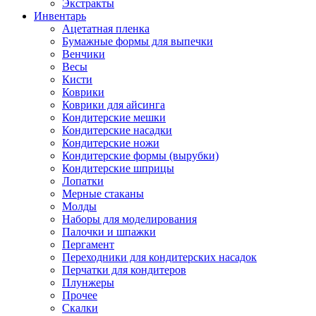
Экстракты
Инвентарь
Ацетатная пленка
Бумажные формы для выпечки
Венчики
Весы
Кисти
Коврики
Коврики для айсинга
Кондитерские мешки
Кондитерские насадки
Кондитерские ножи
Кондитерские формы (вырубки)
Кондитерские шприцы
Лопатки
Мерные стаканы
Молды
Наборы для моделирования
Палочки и шпажки
Пергамент
Переходники для кондитерских насадок
Перчатки для кондитеров
Плунжеры
Прочее
Скалки