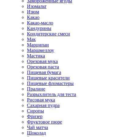
Замороженные ягоды
Изомальт
Изюм
Какао
Какао-масло
Кандурины
Кондитерские смеси
Мак
Марципан
Маршмеллоу
Мастика
Ореховая мука
Ореховая паста
Пищевая бумага
Пищевые красители
Пищевые фломастеры
Пралине
Разрыхлитель для теста
Рисовая мука
Сахарная пудра
Сиропы
Фризер
Фруктовое пюре
Чай матча
Шоколад