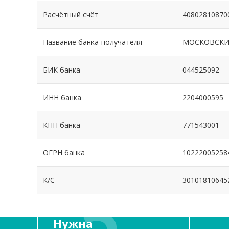
Расчётный счёт
40802810870
Название банка-получателя
МОСКОВСКИ
БИК банка
044525092
ИНН банка
2204000595
КПП банка
771543001
ОГРН банка
10222005258
К/С
30101810645
Нужна