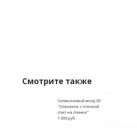
У
Смотрите также
Силиконовый молд 3D
"Олененок с птичкой
спит на спинке"
1 000 руб.