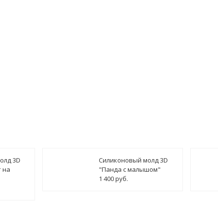
олд 3D
Силиконовый молд 3D
 на
"Панда с малышом"
1 400 руб.