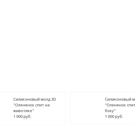
ведомить о поступлении
Силиконовый молд 3D
Силиконовый м
"Олененок спит на
"Олененок спит
животике"
боку"
1 000 руб.
1 000 руб.