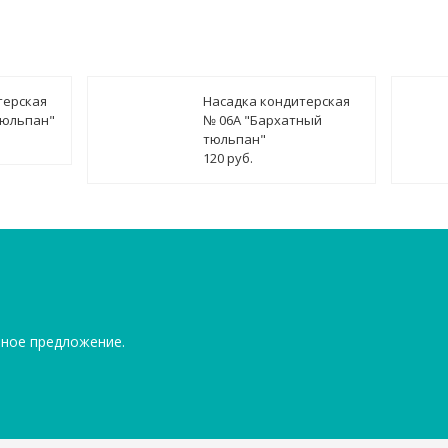
терская
Насадка кондитерская
тюльпан"
№ 06А "Бархатный
тюльпан"
120 руб.
ьное предложение.