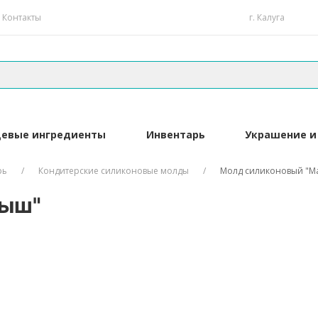
Контакты
г. Калуга
евые ингредиенты
Инвентарь
Украшение и
рь
Кондитерские силиконовые молды
Молд силиконовый "М
лыш"