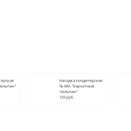
терская
Насадка кондитерская
тюльпан"
№ 06А "Бархатный
тюльпан"
120 руб.