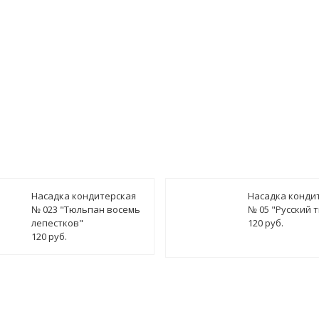
имость заказа может быть включена цена доставки
Насадка кондитерская
Насадка конди
№ 023 "Тюльпан восемь
№ 05 "Русский 
лепестков"
120 руб.
120 руб.