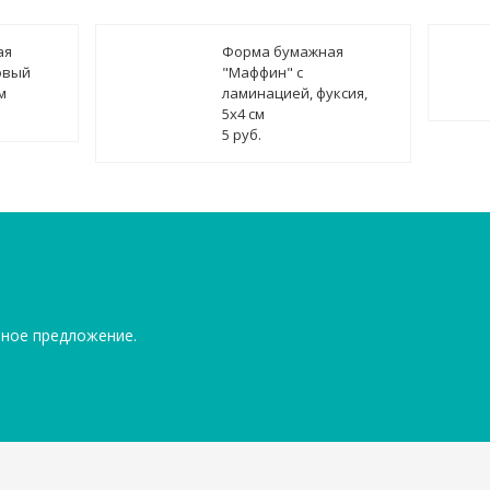
ая
Форма бумажная
овый
"Маффин" с
м
ламинацией, фуксия,
5х4 см
5 руб.
ьное предложение.