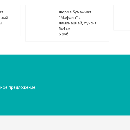
ая
Форма бумажная
овый
"Маффин" с
м
ламинацией, фуксия,
5х4 см
5 руб.
ьное предложение.