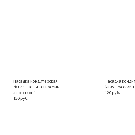
Насадка кондитерская
Насадка конди
№ 023 "Тюльпан восемь
№ 05 "Русский 
лепестков"
120 руб.
120 руб.