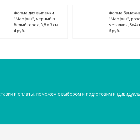
Форма для выпечки
Форма бумажн
"Маффин", черный в
"Маффин", роз
белый горох, 3,8 х 3 см
металлик, 5х4 с
4 руб.
6 руб.
ставки и оплаты, поможем с выбором и подготовим индивидуал