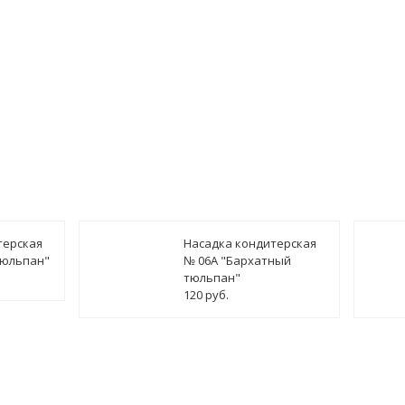
терская
Насадка кондитерская
тюльпан"
№ 06А "Бархатный
тюльпан"
120 руб.