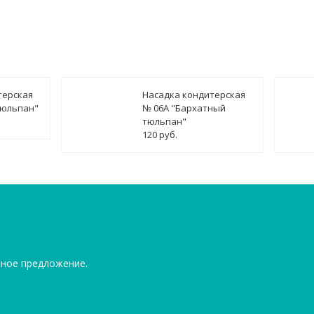
терская
Насадка кондитерская
тюльпан"
№ 06А "Бархатный
тюльпан"
120 руб.
ьное предложение.