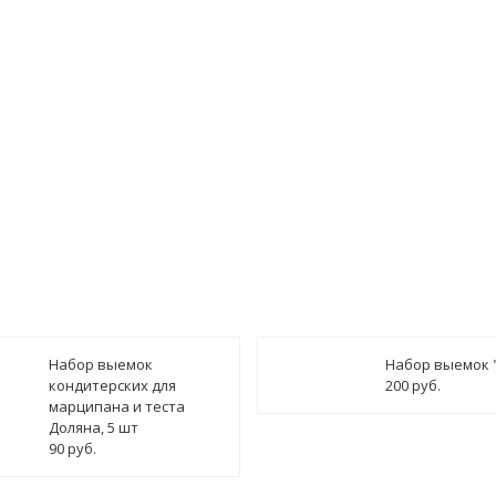
ведомить о поступлении
Набор выемок
Набор выемок 
кондитерских для
200 руб.
марципана и теста
Доляна, 5 шт
90 руб.