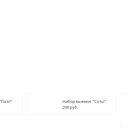
"Пазл"
Набор выемок "Соты"
200 руб.