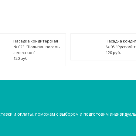
Насадка кондитерская
Насадка конди
№ 023 "Тюльпан восемь
№ 05 "Русский 
лепестков"
120 руб.
120 руб.
ставки и оплаты, поможем с выбором и подготовим индивидуал