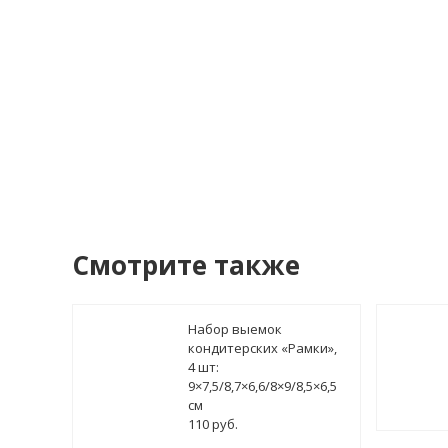
У
Смотрите также
Набор выемок
кондитерских «Рамки»,
4 шт:
9×7,5/8,7×6,6/8×9/8,5×6,5
см
110 руб.