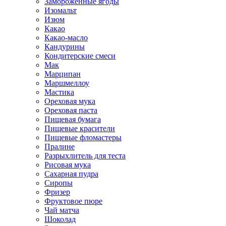
Замороженные ягоды
Изомальт
Изюм
Какао
Какао-масло
Кандурины
Кондитерские смеси
Мак
Марципан
Маршмеллоу
Мастика
Ореховая мука
Ореховая паста
Пищевая бумага
Пищевые красители
Пищевые фломастеры
Пралине
Разрыхлитель для теста
Рисовая мука
Сахарная пудра
Сиропы
Фризер
Фруктовое пюре
Чай матча
Шоколад