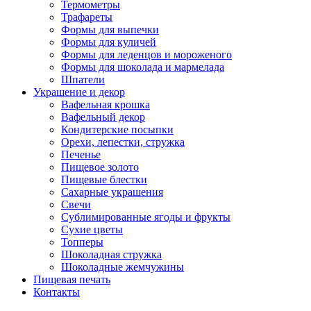
Термометры
Трафареты
Формы для выпечки
Формы для куличей
Формы для леденцов и мороженого
Формы для шоколада и мармелада
Шпатели
Украшение и декор
Вафельная крошка
Вафельный декор
Кондитерские посыпки
Орехи, лепестки, стружка
Печенье
Пищевое золото
Пищевые блестки
Сахарные украшения
Свечи
Сублимированные ягоды и фрукты
Сухие цветы
Топперы
Шоколадная стружка
Шоколадные жемчужины
Пищевая печать
Контакты