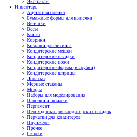
Экстракты
Инвентарь
Ацетатная пленка
Бумажные формы для выпечки
Венчики
Весы
Кисти
Коврики
Коврики для айсинга
Кондитерские мешки
Кондитерские насадки
Кондитерские ножи
Кондитерские формы (вырубки)
Кондитерские шприцы
Лопатки
Мерные стаканы
Молды
Наборы для моделирования
Палочки и шпажки
Пергамент
Переходники для кондитерских насадок
Перчатки для кондитеров
Плунжеры
Прочее
Скалки