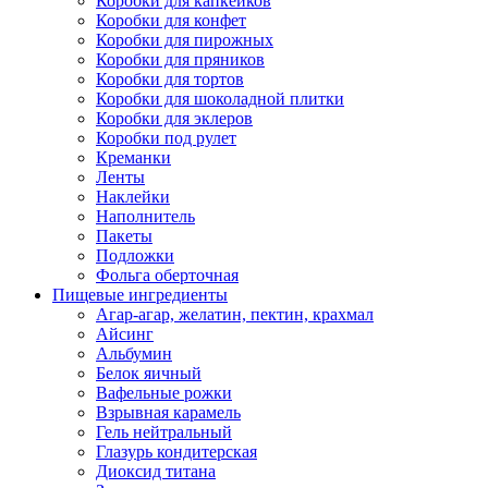
Коробки для капкейков
Коробки для конфет
Коробки для пирожных
Коробки для пряников
Коробки для тортов
Коробки для шоколадной плитки
Коробки для эклеров
Коробки под рулет
Креманки
Ленты
Наклейки
Наполнитель
Пакеты
Подложки
Фольга оберточная
Пищевые ингредиенты
Агар-агар, желатин, пектин, крахмал
Айсинг
Альбумин
Белок яичный
Вафельные рожки
Взрывная карамель
Гель нейтральный
Глазурь кондитерская
Диоксид титана