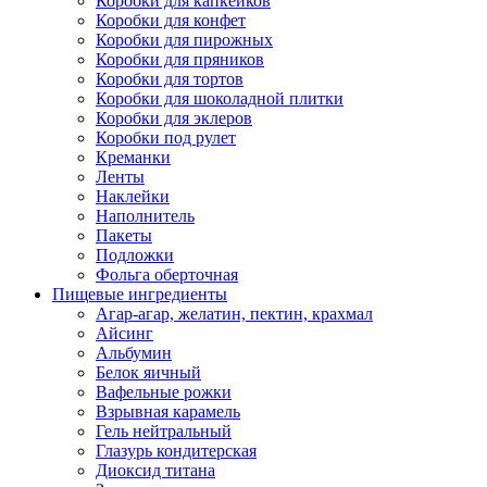
Коробки для капкейков
Коробки для конфет
Коробки для пирожных
Коробки для пряников
Коробки для тортов
Коробки для шоколадной плитки
Коробки для эклеров
Коробки под рулет
Креманки
Ленты
Наклейки
Наполнитель
Пакеты
Подложки
Фольга оберточная
Пищевые ингредиенты
Агар-агар, желатин, пектин, крахмал
Айсинг
Альбумин
Белок яичный
Вафельные рожки
Взрывная карамель
Гель нейтральный
Глазурь кондитерская
Диоксид титана