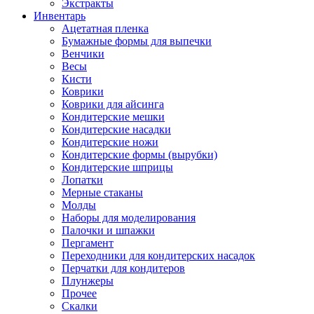
Экстракты
Инвентарь
Ацетатная пленка
Бумажные формы для выпечки
Венчики
Весы
Кисти
Коврики
Коврики для айсинга
Кондитерские мешки
Кондитерские насадки
Кондитерские ножи
Кондитерские формы (вырубки)
Кондитерские шприцы
Лопатки
Мерные стаканы
Молды
Наборы для моделирования
Палочки и шпажки
Пергамент
Переходники для кондитерских насадок
Перчатки для кондитеров
Плунжеры
Прочее
Скалки