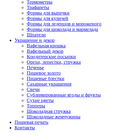
Термометры
Трафареты
Формы для выпечки
Формы для куличей
Формы для леденцов и мороженого
Формы для шоколада и мармелада
Шпатели
Украшение и декор
Вафельная крошка
Вафельный декор
Кондитерские посыпки
Орехи, лепестки, стружка
Печенье
Пищевое золото
Пищевые блестки
Сахарные украшения
Свечи
Сублимированные ягоды и фрукты
Сухие цветы
Топперы
Шоколадная стружка
Шоколадные жемчужины
Пищевая печать
Контакты