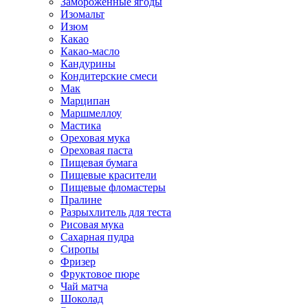
Замороженные ягоды
Изомальт
Изюм
Какао
Какао-масло
Кандурины
Кондитерские смеси
Мак
Марципан
Маршмеллоу
Мастика
Ореховая мука
Ореховая паста
Пищевая бумага
Пищевые красители
Пищевые фломастеры
Пралине
Разрыхлитель для теста
Рисовая мука
Сахарная пудра
Сиропы
Фризер
Фруктовое пюре
Чай матча
Шоколад