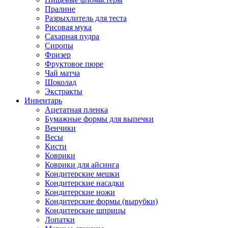
Пралине
Разрыхлитель для теста
Рисовая мука
Сахарная пудра
Сиропы
Фризер
Фруктовое пюре
Чай матча
Шоколад
Экстракты
Инвентарь
Ацетатная пленка
Бумажные формы для выпечки
Венчики
Весы
Кисти
Коврики
Коврики для айсинга
Кондитерские мешки
Кондитерские насадки
Кондитерские ножи
Кондитерские формы (вырубки)
Кондитерские шприцы
Лопатки