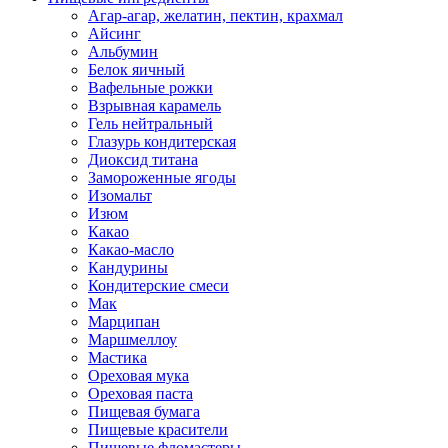
Агар-агар, желатин, пектин, крахмал
Айсинг
Альбумин
Белок яичный
Вафельные рожки
Взрывная карамель
Гель нейтральный
Глазурь кондитерская
Диоксид титана
Замороженные ягоды
Изомальт
Изюм
Какао
Какао-масло
Кандурины
Кондитерские смеси
Мак
Марципан
Маршмеллоу
Мастика
Ореховая мука
Ореховая паста
Пищевая бумага
Пищевые красители
Пищевые фломастеры